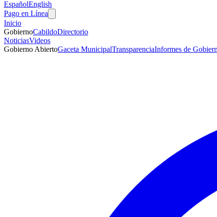
Español
English
Pago en Línea
Inicio
Gobierno
Cabildo
Directorio
Noticias
Videos
Gobierno Abierto
Gaceta Municipal
Transparencia
Informes de Gobier