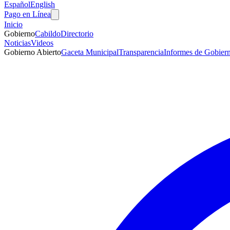
Español
English
Pago en Línea
Inicio
Gobierno
Cabildo
Directorio
Noticias
Videos
Gobierno Abierto
Gaceta Municipal
Transparencia
Informes de Gobier