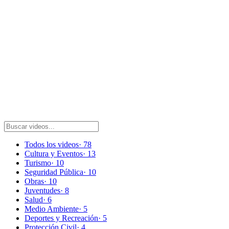
Todos los videos
· 78
Cultura y Eventos
· 13
Turismo
· 10
Seguridad Pública
· 10
Obras
· 10
Juventudes
· 8
Salud
· 6
Medio Ambiente
· 5
Deportes y Recreación
· 5
Protección Civil
· 4