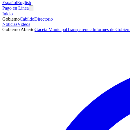
Español
English
Pago en Línea
Inicio
Gobierno
Cabildo
Directorio
Noticias
Videos
Gobierno Abierto
Gaceta Municipal
Transparencia
Informes de Gobier